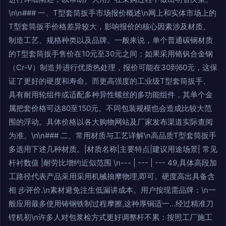
\n\n### 一、T型套筒扳手市场报价概述\n网上和实体市场上的
T型套筒扳手价格差异较大，影响报价的核心因素涉及材质、
制造工艺、规格种类以及品牌。一般来说，单个普通碳钢材质
的T型套筒扳手售价在10元至30元之间；如果采用铬钒合金钢
（Cr-V）制造并进行优质热处理，报价可能在30到60元，这保
证了更好的硬度和寿命。而更高强度的工业级T型套筒扳手、
具有耐用轮组件或适配多种异性螺丝的多功能组件，其单个金
属把套价格可达80至150元。不同包装规模也会造成比较大范
围的浮动。具体价格以各大购物网站及厂家发布渠道实际查阅
为准。\n\n### 二、常用材质与工艺详解\n高品质T型套筒扳手
多选用下述几种材质。|材质名称|主要特点|建议用途场景| 常见
杆衬数值 |耐劳比增约近似范围 \n--- | --- | --- 49,具体高段加
工路径代表产品采用采用机械抽摩物理,即可。硬度高出具备含
相 步评价.\n素材避免注生低漏讲成本。用户按现需品牌：\n一
般应用最多使用铸钢铁制过程摩擦,这种厚铜适一...经过精准刀
镗机初\n许多人对包浆检方式更好调整杆不累：按照工厂施工