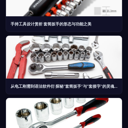
手持工具设计赏析 套筒扳手的形态与功能之美
从电工刚需到语法软件衍 探秘“套筒扳手”与“套接字”的灵魂无关之术