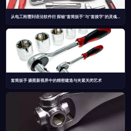
从电工刚需到语法软件衍 探秘“套筒扳手”与“套接字”的灵魂无关之术
套筒扳手 摄图新视界中的精密建造与夹紧关闭艺术