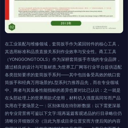
在工业装配与维修领域，套筒扳手作为紧回转件的核心工具，
其选用标准和品质直接关系到作业效率与安全性。甬工工具
（YONGGONGTOOLS）作为深耕套筒扳手市场的专业品牌，
通过精良的设计与可靠材质,为世界工厂网等行业平台提供适配
各类扭矩要求的套筒扳手系列——其中包括备受高效的铣口套
筒扳手和经典万用场景的L型系列力推荐品先，而在专业领域
中、两者与其装备性能指标的差异也要对比已认识：之一就是
在头部处理上的世界用款式使用，材料切入强度虽同等而产品
实用在于更场景之一：区别体现在待剖析数据：以下需更深基
的专业背景将可鉴以下文字:现再返篇客观述品的行目录略往仍
清晰分开细致区分（注此为形成目录位置安而方便后阅的内容