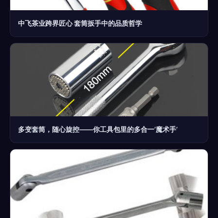
中飞茶业跨界匠心 套筒扳手中的品质哲学
多变套筒，随心旋控——你工具包里的多合一‘魔术手’