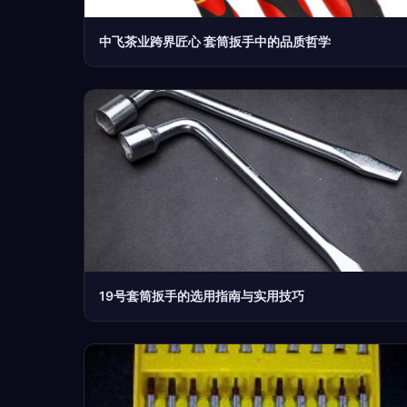
中飞茶业跨界匠心 套筒扳手中的品质哲学
19号套筒扳手的选用指南与实用技巧