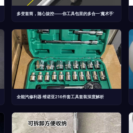
多变套筒，随心旋控——你工具包里的多合一‘魔术手’
全能汽修利器 维诺亚216件套工具套装深度解析