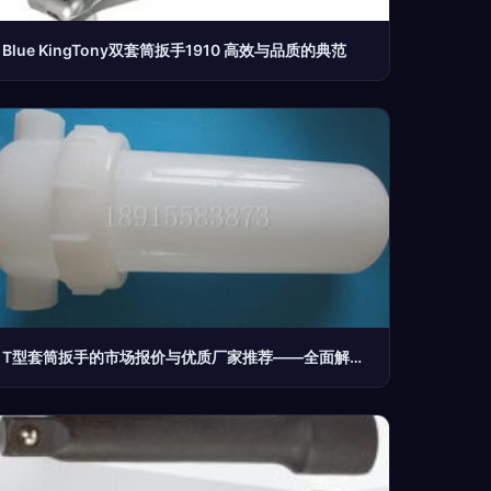
Blue KingTony双套筒扳手1910 高效与品质的典范
T型套筒扳手的市场报价与优质厂家推荐——全面解析套筒扳手选型指南