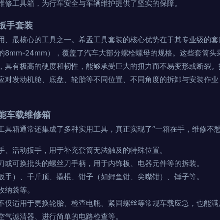
维修工具箱，为行车安全与车辆维护提供了坚实的保障。
扳手套装
用、最核心的工具之一。希孟工具套装的核心优势在于其专业级的套
的8mm-24mm），覆盖了汽车大部分螺栓螺母的规格。这些套筒
，具有极高的硬度和韧性，能够承受巨大的扭力而不易变形或断裂。
应对发动机舱、底盘、轮胎等不同位置、不同角度的拆卸与安装作业
能车载维修箱
工具箱通常还集成了多种实用工具，真正实现了“一箱在手，维修不愁
手、活动扳手，用于补充套筒无法触及的特殊位置。
刀或可换批头的螺丝刀手柄，用于内饰板、电器元件等的拆装。
扳手）、千斤顶、撬棍、钳子（如鲤鱼钳、尖嘴钳）、锤子等。
收纳袋等。
不仅适用于更换轮胎、检查电瓶、紧固螺丝等常规车载应急，也能满
空气滤清器、进行简单的电路检查等。